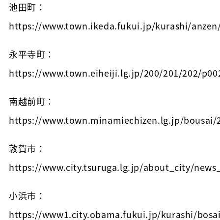
池田町：
https://www.town.ikeda.fukui.jp/kurashi/anze
永平寺町：
https://www.town.eiheiji.lg.jp/200/201/202/p0
南越前町：
https://www.town.minamiechizen.lg.jp/bousai/
敦賀市：
https://www.city.tsuruga.lg.jp/about_city/new
小浜市：
https://www1.city.obama.fukui.jp/kurashi/bosai