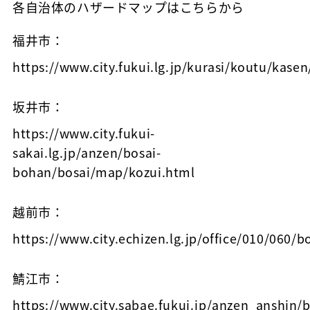
各自治体のハザードマップはこちらから
福井市：
https://www.city.fukui.lg.jp/kurasi/koutu/kase
坂井市：
https://www.city.fukui-
sakai.lg.jp/anzen/bosai-
bohan/bosai/map/kozui.html
越前市：
https://www.city.echizen.lg.jp/office/010/060
鯖江市：
https://www.city.sabae.fukui.jp/anzen_anshin